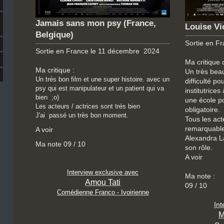
Jamais sans mon psy (France,
Louise Vi
Belgique)
Sortie en F
Sortie en France le 11 décembre 2024
Ma critique d
Ma critique :
Un très beau
Un trés bon film et une super histoire. avec un
difficulté po
psy qui est manipulateur et un patient qui va
institutrices
bien ;o)
une école pou
Les acteurs / actrices sont trés bien
obligatoire.
J'ai passé un très bon moment.
Tous les act
remarquable
A voir
Alexandra L
Ma note 09 / 10
son rôle.
A voir
Interview exclusive avec
Ma note :
Amou Tati
09 / 10
Comédienne Franco - Ivoirienne
Int
M