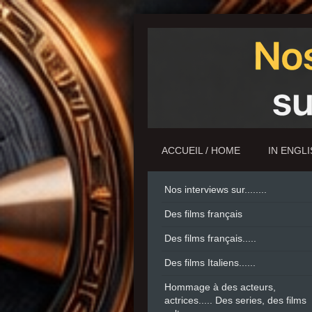
ACCUEIL / HOME
IN ENGL
Nos interviews sur........
Des films français
Des films français.....
Des films Italiens......
Hommage à des acteurs,
actrices..... Des series, des films