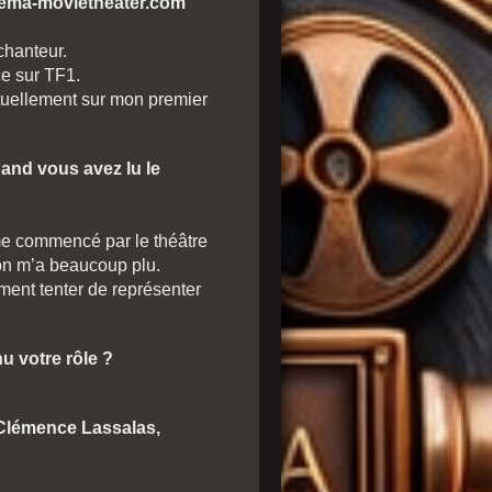
inema-movietheater.com
chanteur.
e sur TF1.
ctuellement sur mon premier
and vous avez lu le
e commencé par le théâtre
sion m’a beaucoup plu.
ent tenter de représenter
 votre rôle ?
 Clémence Lassalas,