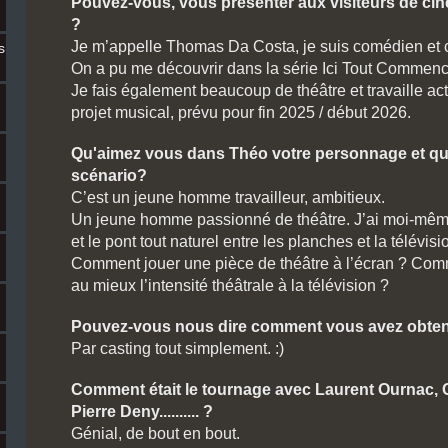
Pouvez-vous, vous présenter aux visiteurs de c
?
Je m’appelle Thomas Da Costa, je suis comédien et 
s
On a pu me découvrir dans la série Ici Tout Commenc
Je fais également beaucoup de théâtre et travaille a
projet musical, prévu pour fin 2025 / début 2026.
Qu'aimez vous dans Théo votre personnage et qu
scénario?
C’est un jeune homme travailleur, ambitieux.
Un jeune homme passionné de théâtre. J’ai moi-mêm
et le pont tout naturel entre les planches et la télévi
Comment jouer une pièce de théâtre à l’écran ? Comm
au mieux l’intensité théâtrale à la télévision ?
Pouvez-vous nous dire comment vous avez obtenu
Par casting tout simplement. :)
Comment était le tournage avec Laurent Ournac,
Pierre Deny.......... ?
Génial, de bout en bout.