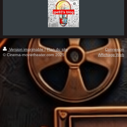
Version imprimable
|
Plan du site
Connexion
© Cinema-movietheater.com 2025
Affichage Web