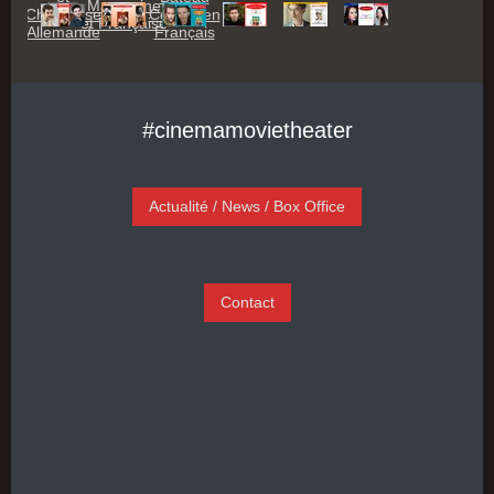
#cinemamovietheater
Actualité / News / Box Office
Contact