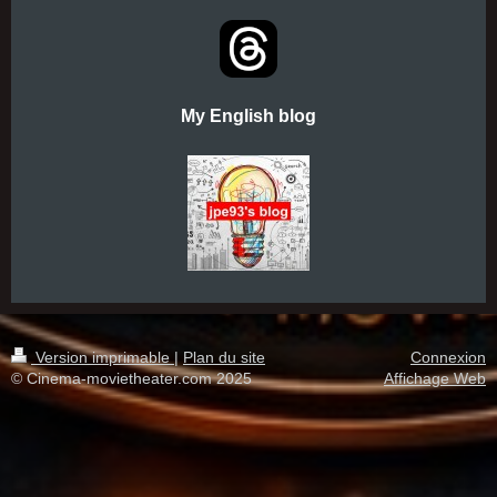
My English blog
Version imprimable
|
Plan du site
Connexion
© Cinema-movietheater.com 2025
Affichage Web