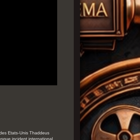
.
 des Etats-Unis Thaddeus
que incident international.