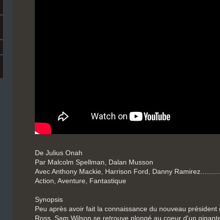
De Julius Onah
Par Malcolm Spellman, Dalan Musson
Avec Anthony Mackie, Harrison Ford, Danny Ramirez.........
Action, Aventure, Fantastique
Synopsis
Peu après avoir fait la connaissance du nouveau président
Ross, Sam Wilson se retrouve plongé au coeur d'un gigantes