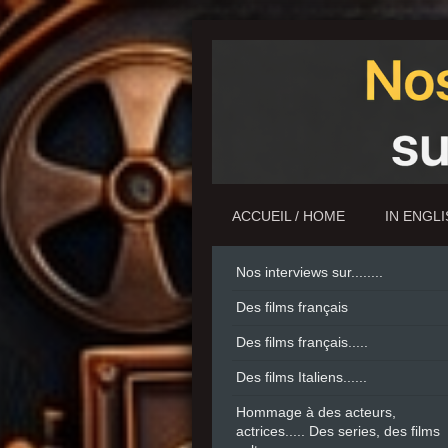
ACCUEIL / HOME
IN ENGL
Nos interviews sur........
Des films français
Des films français.....
Des films Italiens......
Hommage à des acteurs,
actrices..... Des series, des films