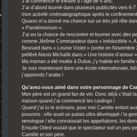
J’ai commencé le théâtre à l’âge de 4 ans.
J’ai d’abord tourné dans plusieurs publicités vers 6-
mon activité cinématographique après le confinement 
s
Quarxx m’a donné ma chance sur un très joli rôle dans
« Pandémonium ».
J’ai eu la chance de rencontrer et tourner avec des 
comme Jérôme Commandeur dans « Irréductible », Al
Besnard dans « Louise Violet » (sortie en Novembre 
préféré Alexis Michalik dans « Une histoire d’amour »
Ma maman a été mutée à Dubai, j’y habite en famille 
Je suis maintenant dans une école internationale, bil
j’apprends l’arabe !
Qu'avez-vous aimé dans votre personnage de Ca
Mon père est un grand fan de vin. Donc déjà c’était la
maison quand j’ai commencé les castings !
Quand j’ai lu le scénario, pour moi Camille enfant a
pouvoirs : elle avait un palais ultra développé / la ge
œnologue / elle connaissait les appellations, les dom
Ensuite Oded voulait que le spectateur soit un peu per
Camille et son père.