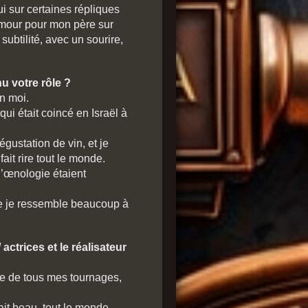
ui sur certaines répliques
amour pour mon père sur
subtilité, avec un sourire,
 votre rôle ?
n moi.
qui était coincé en Israël à
gustation de vin, et je
ait rire tout le monde.
’œnologie étaient
ue je ressemble beaucoup à
ctrices et le réalisateur
ure de tous mes tournages,
sait beau, tout le monde