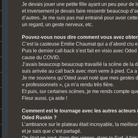
Je devais jouer une petite fille ayant un peu peur de l
et inversement je devais faire ressentir beaucoup d’
d’autres. Je me suis pas mal entrainé pour avoir cette 
un regard, un geste nerveux, etc.
Pouvez-vous nous dire comment vous avez obtenu
C’est la casteuse Emilie Chaumat qui a d’abord cru e
Puis le dernier call-back s’est fait en visio avec Oded 
cause du COVID.
J’avais beaucoup beaucoup travaillé la scène de la dé
suis arrivée au call back avec mon verre à pied. Ca a f
Je me souviens qu’Oded avait noté que mes gestes d
« professionnels », ça m’a rendu très fière.
Et puis, sur certaines scènes, je me rends compte q
Fleur aussi, ça aide !
Comment est le tournage avec les autres acteurs / a
Oded Ruskin ?
L’ambiance sur le plateau était incroyable, la meille
et je sais que c’est partagé.
On était en aout, dans des vignes, dans le Sud, il fai